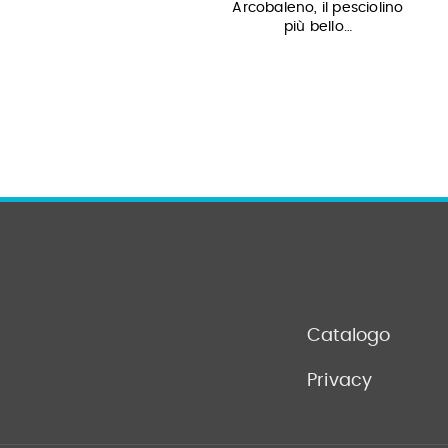
Arcobaleno. Libro gioco.
Arcobaleno, il pesciolino
Ediz. illustrata
più bello…
Catalogo
Privacy