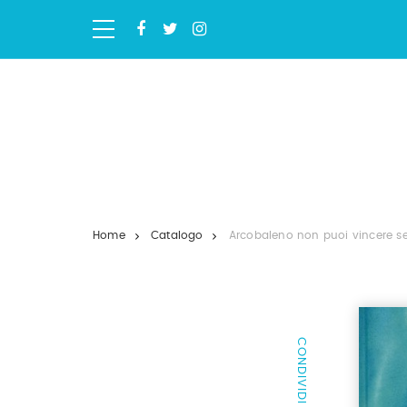
Salta
ai
contenuti.
|
Salta
alla
navigazione
Home
Catalogo
Arcobaleno non puoi vincere s
CONDIVIDI