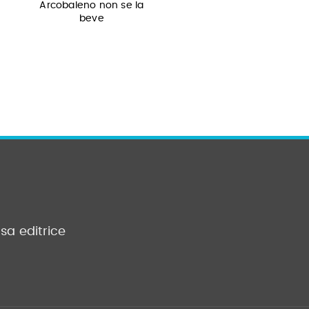
Arcobaleno non se la
Arcobaleno, il pescioli
beve
più bello…
sa editrice