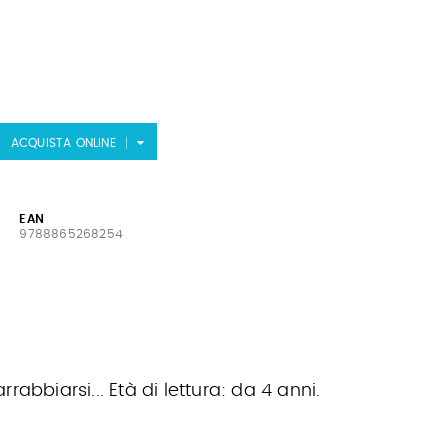
ACQUISTA ONLINE
EAN
9788865268254
abbiarsi... Età di lettura: da 4 anni.