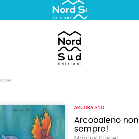
empre!
ARCOBALENO
Arcobaleno non 
sempre!
Marcus Pfister