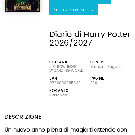
ACQUISTA ONLINE
Diario di Harry Potter
2026/2027
COLLANA
GENERE
J.K. ROWLING'S
Bambini, Ragazzi
WIZARDING WORLD
EAN
PAGINE
9788893085830
320
FORMATO
Cartonato
DESCRIZIONE
Un nuovo anno piena di magia ti attende con