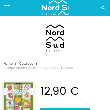
Salta
ai
contenuti.
|
Salta
alla
navigazione
Home
Catalogo
Il corpo umano. Mille immagini. Ediz. illustrata
12,90 €