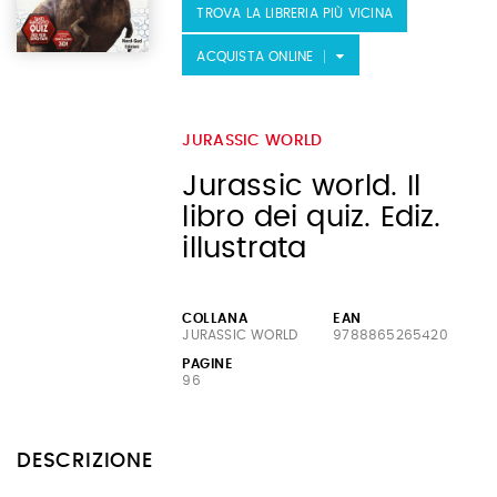
TROVA LA LIBRERIA PIÙ VICINA
ACQUISTA ONLINE
JURASSIC WORLD
Jurassic world. Il
libro dei quiz. Ediz.
illustrata
COLLANA
EAN
JURASSIC WORLD
9788865265420
PAGINE
96
DESCRIZIONE