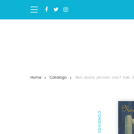
Salta
ai
contenuti.
|
Salta
alla
navigazione
Home
Catalogo
Non dormi, piccolo orso? Ediz. il
CONDIVIDI