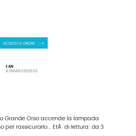
ACQUISTA ONLINE
EAN
9788865265550
uando Grande Orso accende la lampada
er rassicurarlo... EtÃ di lettura: da 3