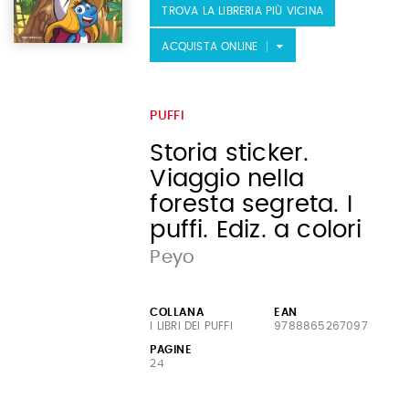
TROVA LA LIBRERIA PIÙ VICINA
ACQUISTA ONLINE
PUFFI
Storia sticker.
Viaggio nella
foresta segreta. I
puffi. Ediz. a colori
Peyo
COLLANA
EAN
I LIBRI DEI PUFFI
9788865267097
PAGINE
24