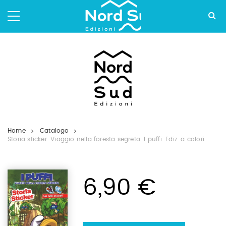
Salta
ai
contenuti.
|
Salta
alla
navigazione
Home
Catalogo
Storia sticker. Viaggio nella foresta segreta. I puffi. Ediz. a colori
6,90 €