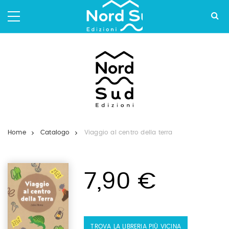
Salta
ai
contenuti.
|
Salta
alla
navigazione
Home
Catalogo
Viaggio al centro della terra
7,90 €
TROVA LA LIBRERIA PIÙ VICINA