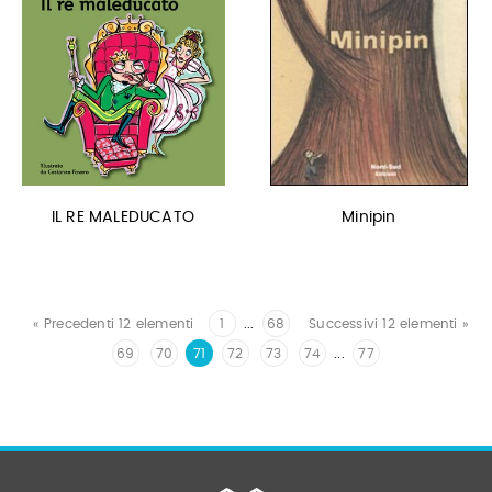
IL RE MALEDUCATO
Minipin
« Precedenti 12 elementi
1
...
68
Successivi 12 elementi »
69
70
71
72
73
74
...
77