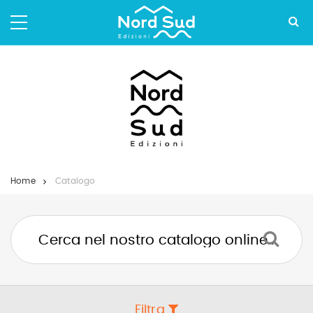
Salta
ai
contenuti.
|
Salta
alla
navigazione
Home
Catalogo
Filtra