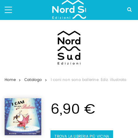
Salta
ai
contenuti.
|
Salta
alla
navigazione
Home
Catalogo
I cani non sono ballerine. Ediz. illustrata
6,90 €
TROVA LA LIBRERIA PIÙ VICINA