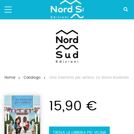
Salta
ai
contenuti.
|
Salta
alla
navigazione
Home
Catalogo
Una mamma per amica. La storia illustrata
15,90 €
TROVA LA LIBRERIA PIÙ VICINA