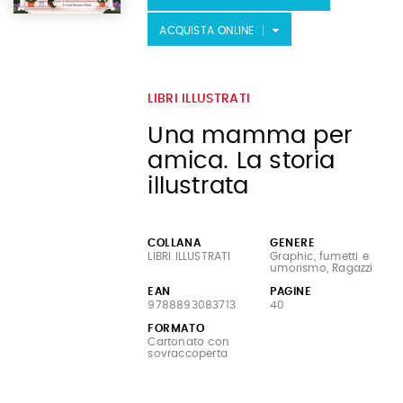
ACQUISTA ONLINE
LIBRI ILLUSTRATI
Una mamma per
amica. La storia
illustrata
COLLANA
GENERE
LIBRI ILLUSTRATI
Graphic, fumetti e
umorismo, Ragazzi
EAN
PAGINE
9788893083713
40
FORMATO
Cartonato con
sovraccoperta