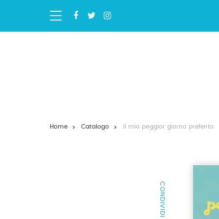
Salta
ai
contenuti.
|
Salta
alla
navigazione
Home
Catalogo
Il mio peggior giorno preferito
CONDIVIDI