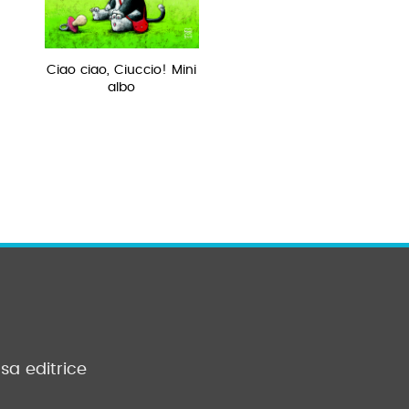
Ciao ciao, Ciuccio! Mini
La rabbia e il bastoncin
albo
sa editrice