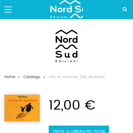
Salta
ai
contenuti.
|
Salta
alla
navigazione
Home
Catalogo
Urlo di mamma. Ediz. illustrata
12,00 €
TROVA LA LIBRERIA PIÙ VICINA