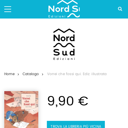
Salta
ai
contenuti.
|
Salta
alla
navigazione
Home
Catalogo
Vorrei che fossi qui. Ediz. illustrata
9,90 €
TROVA LA LIBRERIA PIÙ VICINA