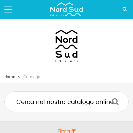
Salta
ai
contenuti.
|
Salta
alla
navigazione
Home
Catalogo
Filtra