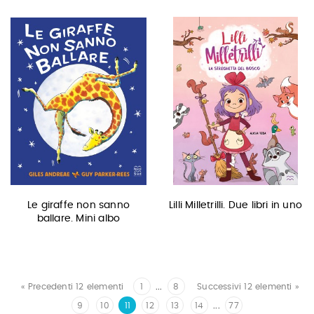
Le giraffe non sanno
Lilli Milletrilli. Due libri in uno
ballare. Mini albo
« Precedenti 12 elementi
1
...
8
Successivi 12 elementi »
9
10
11
12
13
14
...
77